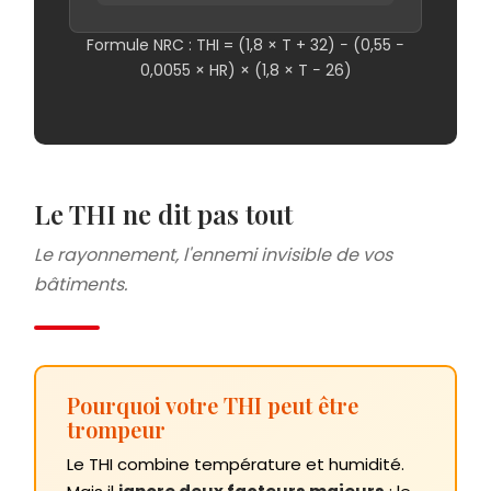
Formule NRC : THI = (1,8 × T + 32) − (0,55 −
0,0055 × HR) × (1,8 × T − 26)
Le THI ne dit pas tout
Le rayonnement, l'ennemi invisible de vos
bâtiments.
Pourquoi votre THI peut être
trompeur
Le THI combine température et humidité.