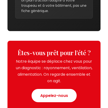
Un plan d'action adapté à votre
troupeau et à votre bâtiment, pas une
fiche générique.
Êtes-vous prêt pour l'été ?
Notre équipe se déplace chez vous pour
un diagnostic : rayonnement, ventilation,
alimentation. On regarde ensemble et
on agit.
Appelez-nous