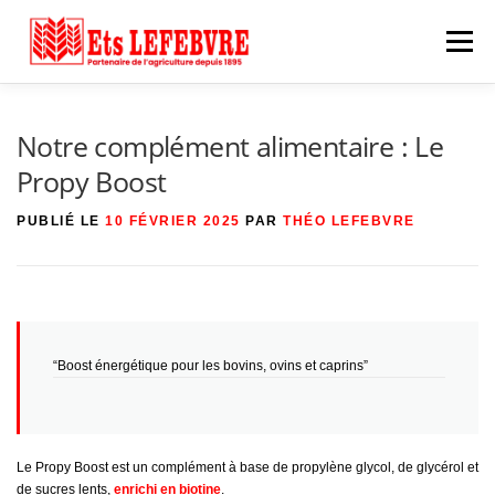
Aller
au
Menu
contenu
EXTRANET
QUI SOMMES-NOUS ?
Notre complément alimentaire : Le
Propy Boost
NOS SERVICES
NOTRE ÉQUIPE
ARTICLES
PUBLIÉ LE
10 FÉVRIER 2025
PAR
THÉO LEFEBVRE
CONTACT
“Boost énergétique pour les bovins, ovins et caprins”
Le Propy Boost est un complément à base de propylène glycol, de glycérol et
de sucres lents,
enrichi en biotine
.