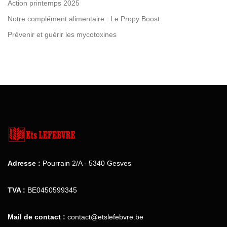
Action printemps 2025
Notre complément alimentaire : Le Propy Boost
Prévenir et guérir les mycotoxines
Adresse :
Pourrain 2/A - 5340 Gesves
TVA :
BE0450599345
Mail de contact :
contact@etslefebvre.be